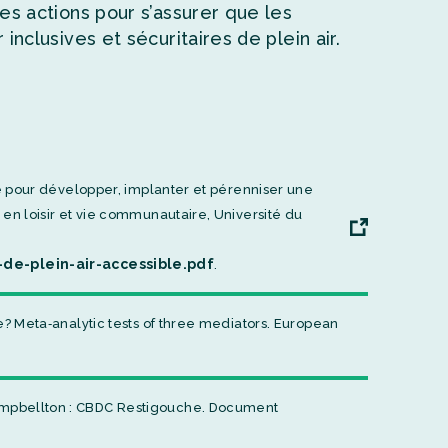
es actions pour s’assurer que les
nclusives et sécuritaires de plein air.
ide pour développer, implanter et pérenniser une
 en loisir et vie communautaire, Université du
e-plein-air-accessible.pdf
.
ce? Meta‐analytic tests of three mediators. European
Campbellton : CBDC Restigouche. Document