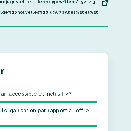
prejuges-et-les-stereotypes/item/192-2-3-
es,de%20nouvelles%20id%C3%A9es%20et%20
r
ir accessible et inclusif »?
’organisation par rapport à l’offre