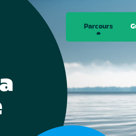
Parcours
G
la
e