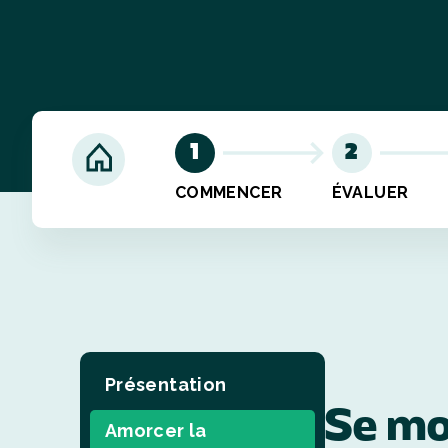
1
2
COMMENCER
ÉVALUER
Présentation
Se mo
Amorcer la