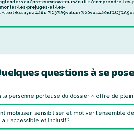
inglenders.ca/preteursnovateurs/outils/comprendre-les-
onter-les-prejuges-et-les-
#:~:text=Essayez%20d’%C3%A9valuer%20vos%20id%C3%A9
uelques questions à se pose
 la personne porteuse du dossier « offre de plein a
mobiliser, sensibiliser et motiver l’ensemble de l
 air accessible et inclusif?