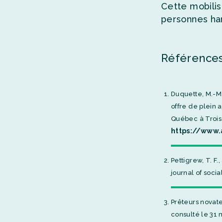
Cette mobilis
personnes han
Référence
Duquette, M.-M.
offre de plein 
Québec à Trois-
https://www.
Pettigrew, T. F
journal of soci
Prêteurs novat
consulté le 31 