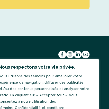
Nous respectons votre vie privée.
Nous utilisons des témoins pour améliorer votre
expérience de navigation, diffuser des publicités
ographes
En partenariat avec :
et/ou des contenus personnalisés et analyser notre
trafic. En cliquant sur « Accepter tout », vous
tive de l’Association
oisir des personnes
consentez à notre utilisation des
 notre site Web
témoins.
Confidentialité et conditions