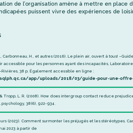
ation de l’organisation amène à mettre en place d
dicapées puissent vivre des expériences de loisir i
s
, Carbonneau, H., et autres (2016). Le plein air, ouvert à tous! –Gu
air accessible pour les personnes ayant des incapacités, Laboratoire
Rivières, 38 p. Également accessible en ligne :
aqlph.qc.ca/app/uploads/2018/03/guide-pour-une-offre-d
., & Tropp, L. R. (2008). How does intergroup contact reduce prejudi
al psychology, 38(6), 922-934.
eurs (2023). Comment surmonter les préjugés et les stéréotypes. 
mai 2023 à partir de