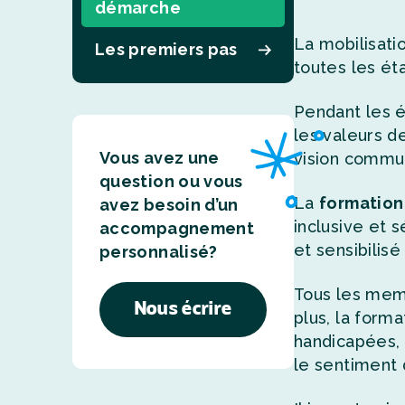
démarche
La mobilisatio
Les premiers pas
toutes les ét
Pendant les é
les valeurs d
Vous avez une
vision commun
question ou vous
La
formation
avez besoin d’un
inclusive et s
accompagnement
et sensibilisé
personnalisé?
Tous les memb
Nous écrire
plus, la for
handicapées, 
le sentiment 