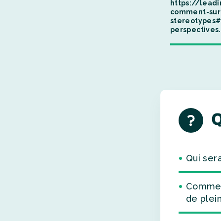
https://lead
comment-surm
stereotypes
perspectives.
Q
Qui sera
Comment 
de plein