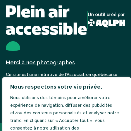
Merci à nos photographes
Ce site est une initiative de l’Association québécoise
pour le loisir des personnes handicapées.
Visiter notre site Web
Nous respectons votre vie privée.
Nous utilisons des témoins pour améliorer votre
En partenariat avec :
expérience de navigation, diffuser des publicités
et/ou des contenus personnalisés et analyser notre
trafic. En cliquant sur « Accepter tout », vous
consentez à notre utilisation des